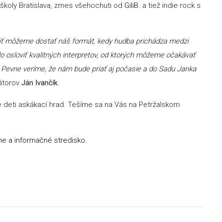
j školy Bratislava, zmes všehochuti od
GiliB.
a tiež indie rock s
opäť môžeme dostať náš formát, kedy hudba prichádza medzi
ilo osloviť kvalitných interpretov, od ktorých môžeme očakávať
. Pevne veríme, že nám bude priať aj počasie a do Sadu Janka
zátorov
Ján Ivančík
.
 deti askákací hrad. Tešíme sa na Vás na Petržalskom
rne a informačné stredisko
.