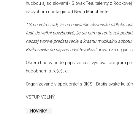
hudbou aj so slovami -
Slovak Tea
, talenty z Rockove
nádychom nostalgie od
Neon Manchester
.
"
Sme veľmi radi, že na najväčšie slovenské sídlisko 
ľudí. Je veľmi povzbudivé, že sa nám aj tento rok podar
naozaj tvorivé predstavenie a krásnu muzikálnu sobotu
Kráľa zavíta čo najviac návštevníkov,"
hovorí za organi
Okrem hudby bude pripravená aj výstava, program pre
hudobnom stre(e)t-e.
Organizované v spolupráci s
BKIS - Bratislavské kultú
VSTUP VOĽNÝ
NOVINKY