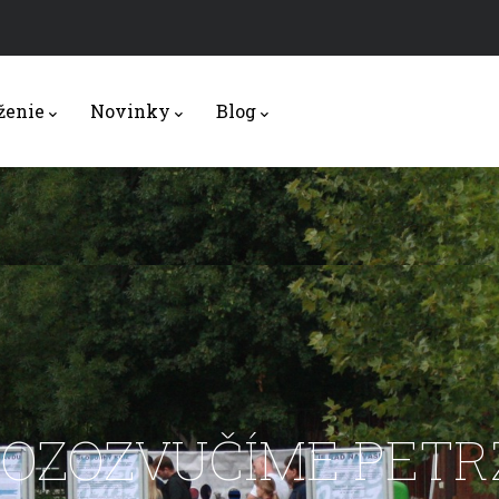
ženie
Novinky
Blog
 ROZOZVUČÍME PET