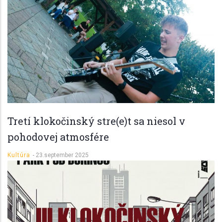
Tretí klokočinský stre(e)t sa niesol v
pohodovej atmosfére
Kultúra
-
23.september 2025