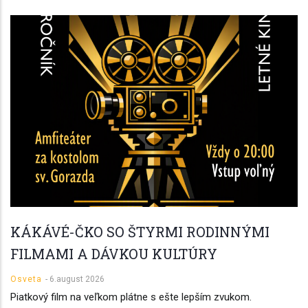
KÁKÁVÉ-ČKO SO ŠTYRMI RODINNÝMI
FILMAMI A DÁVKOU KULTÚRY
Osveta
-
6.august 2026
Piatkový film na veľkom plátne s ešte lepším zvukom.