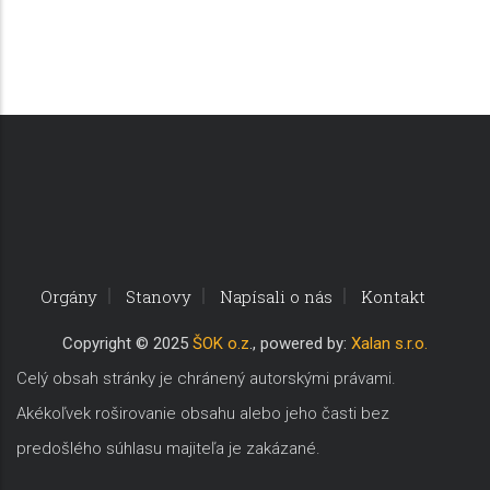
Orgány
Stanovy
Napísali o nás
Kontakt
Copyri
ght © 2025
ŠOK o.z
., powered by:
Xalan s.r.o.
Celý obsah stránky je chránený autorskými právami.
Akékoľvek roširovanie obsahu alebo jeho časti bez
predošlého súhlasu majiteľa je zakázané.