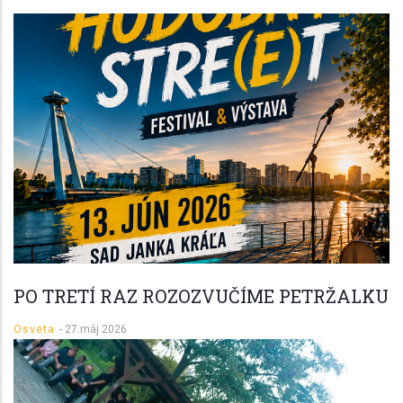
PO TRETÍ RAZ ROZOZVUČÍME PETRŽALKU
Osveta
-
27.máj 2026