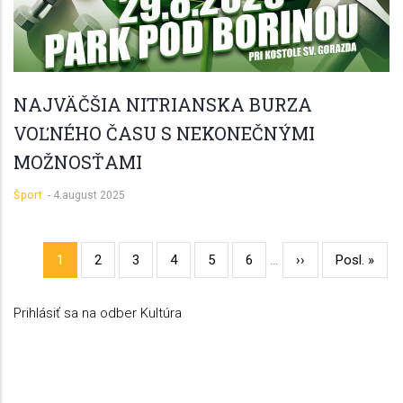
NAJVÄČŠIA NITRIANSKA BURZA
VOĽNÉHO ČASU S NEKONEČNÝMI
MOŽNOSŤAMI
Šport
-
4.august 2025
Aktuálna
1
Page
2
Page
3
Page
4
Page
5
Page
6
…
Ďalšia
››
Posledná
Posl. »
Stránkovanie
stránka
strana
strana
Prihlásiť sa na odber Kultúra