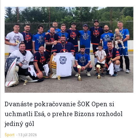
Dvanáste pokračovanie ŠOK Open si
uchmatli Esá, o prehre Bizons rozhodol
jediný gól
Šport
-
13.júl 2026