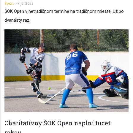
Šport
-
7.júl 2026
ŠOK Open v netradičnom termíne na tradičnom mieste. Už po
dvanásty raz.
Charitatívny ŠOK Open naplní tucet
rokov