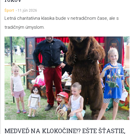
Šport
-
11.jún 2026
Letná charitatívna klasika bude v netradičnom čase, ale s
tradičným úmyslom.
MEDVEĎ NA KLOKOČINE!? EŠTE ŠŤASTIE,